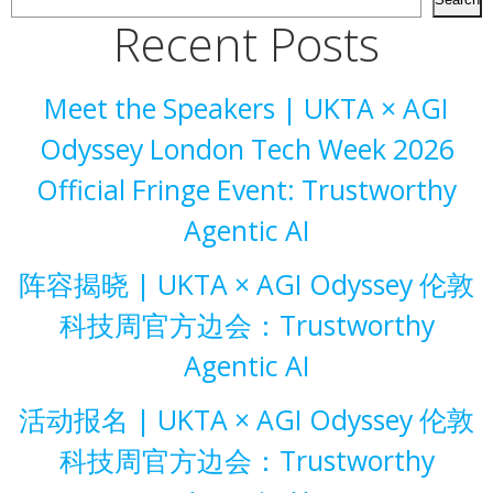
Recent Posts
Meet the Speakers | UKTA × AGI
Odyssey London Tech Week 2026
Official Fringe Event: Trustworthy
Agentic AI
阵容揭晓 | UKTA × AGI Odyssey 伦敦
科技周官方边会：Trustworthy
Agentic AI
活动报名 | UKTA × AGI Odyssey 伦敦
科技周官方边会：Trustworthy