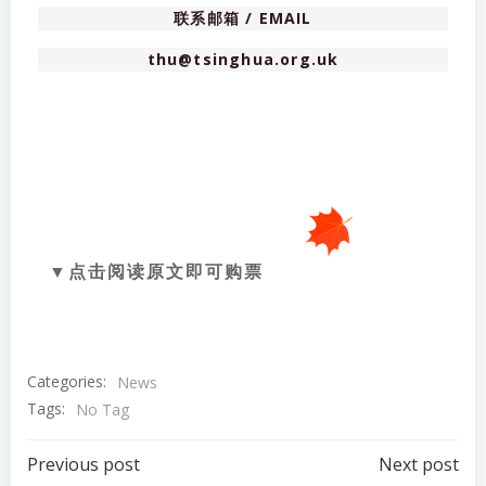
联系邮箱 / EMAIL
thu@tsinghua.org.uk
▼点击阅读原文即可购票
Categories:
News
Tags:
No Tag
Post
Post
Previous post
Next post