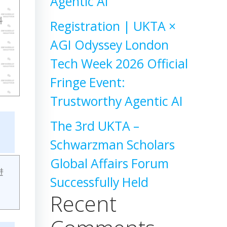
Agentic AI
科
Registration | UKTA ×
AGI Odyssey London
交
享
Tech Week 2026 Official
Fringe Event:
Trustworthy Agentic AI
The 3rd UKTA –
Schwarzman Scholars
Global Affairs Forum
进
Successfully Held
Recent