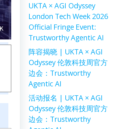
UKTA × AGI Odyssey
London Tech Week 2026
Official Fringe Event:
Trustworthy Agentic AI
阵容揭晓 | UKTA × AGI
Odyssey 伦敦科技周官方
边会：Trustworthy
Agentic AI
活动报名 | UKTA × AGI
Odyssey 伦敦科技周官方
边会：Trustworthy