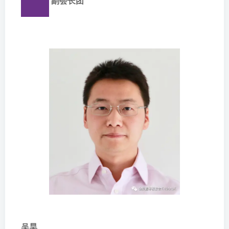
副会长团
吴昊