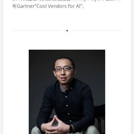
年Gartner“Cool Vendors for AI”。