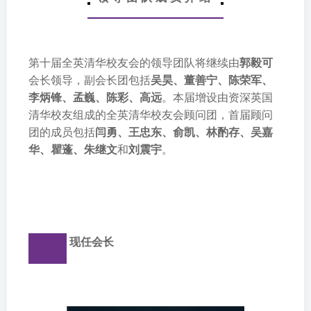
第十届全英清华校友会的领导团队将继续由
郭毅可
会长领导，副会长团包括
吴昊、董善宁、陈荣军、
李炳锋、孟巍、陈彩、高远
。本届增设由资深英国
清华校友组成的全英清华校友会顾问团，首届顾问
团的成员包括
闫勇、
王忠东
、俞凯、林酌存、吴嘉
华、
瞿蓬
、
朱继文
和
刘震宇
。
现任会长