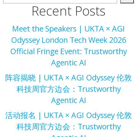
Recent Posts
Meet the Speakers | UKTA × AGI
Odyssey London Tech Week 2026
Official Fringe Event: Trustworthy
Agentic AI
阵容揭晓 | UKTA × AGI Odyssey 伦敦
科技周官方边会：Trustworthy
Agentic AI
活动报名 | UKTA × AGI Odyssey 伦敦
科技周官方边会：Trustworthy