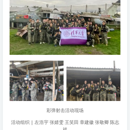
彩弹射击活动现场
活动组织 | 左浩宇 张婧雯 王笑田 章建徽 张敬卿 陈志
祥