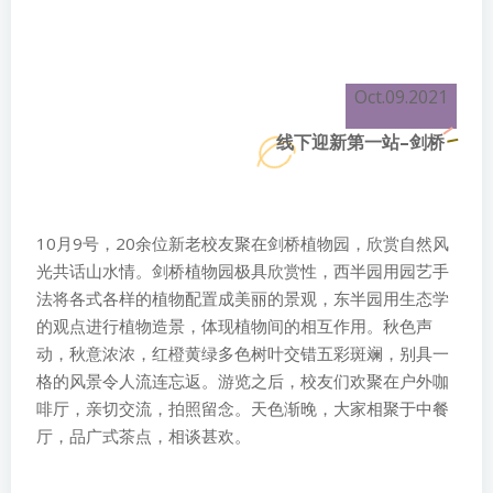
Oct.09.2021
线下迎新第一站–剑桥
10月9号，20余位新老校友聚在剑桥植物园，欣赏自然风
光共话山水情。剑桥植物园极具欣赏性，西半园用园艺手
法将各式各样的植物配置成美丽的景观，东半园用生态学
的观点进行植物造景，体现植物间的相互作用。秋色声
动，秋意浓浓，红橙黄绿多色树叶交错五彩斑斓，别具一
格的风景令人流连忘返。游览之后，校友们欢聚在户外咖
啡厅，亲切交流，拍照留念。天色渐晚，大家相聚于中餐
厅，品广式茶点，相谈甚欢。