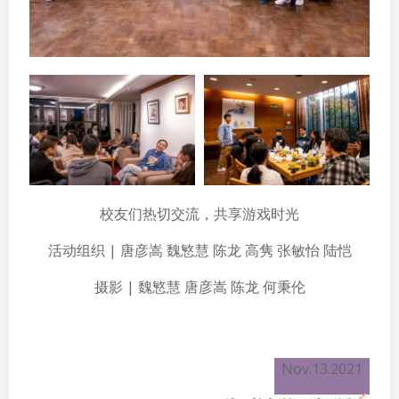
校友们热切交流，共享游戏时光
活动组织 | 唐彦嵩 魏慜慧 陈龙 高隽 张敏怡 陆恺
摄影 | 魏慜慧 唐彦嵩 陈龙 何秉伦
Nov.13.2021