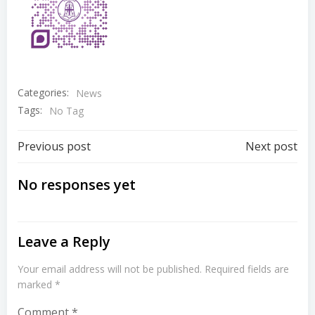
Categories:
News
Tags:
No Tag
Post
Post
Previous post
Next post
navigation
navigation
No responses yet
Leave a Reply
Your email address will not be published.
Required fields are
marked
*
Comment
*