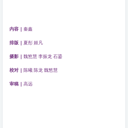
内容 |
秦鑫
排版 |
夏彤 姬凡
摄影 |
魏慜慧
李振龙 石鎏
校对 |
陈曦 陈龙 魏
慜慧
审稿 |
高远