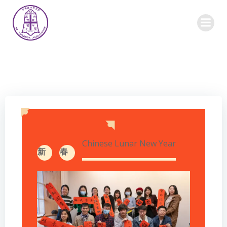
Skip
to
content
Chinese Lunar New Year
新
春