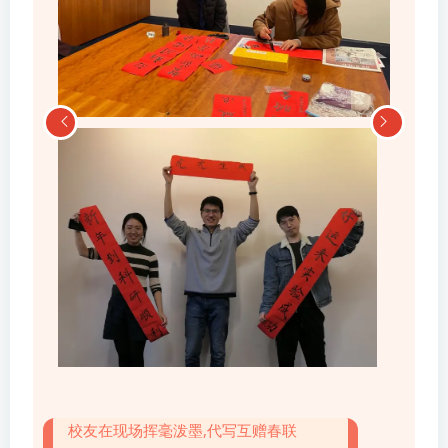
校友在现场挥毫泼墨,代写互赠春联