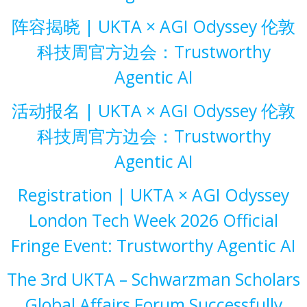
阵容揭晓 | UKTA × AGI Odyssey 伦敦
科技周官方边会：Trustworthy
Agentic AI
活动报名 | UKTA × AGI Odyssey 伦敦
科技周官方边会：Trustworthy
Agentic AI
Registration | UKTA × AGI Odyssey
London Tech Week 2026 Official
Fringe Event: Trustworthy Agentic AI
The 3rd UKTA – Schwarzman Scholars
Global Affairs Forum Successfully