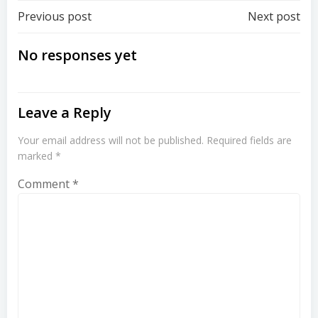
Post
Post
Previous post
Next post
navigation
navigation
No responses yet
Leave a Reply
Your email address will not be published.
Required fields are
marked
*
Comment
*