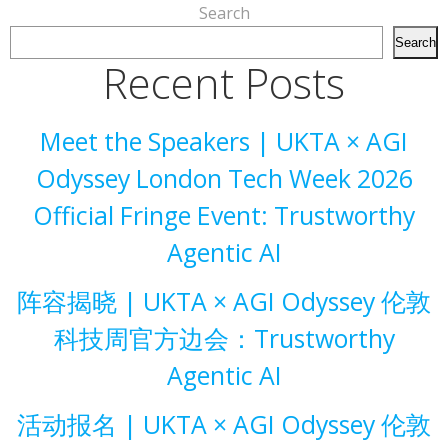
Search
Search
Recent Posts
Meet the Speakers | UKTA × AGI
Odyssey London Tech Week 2026
Official Fringe Event: Trustworthy
Agentic AI
阵容揭晓 | UKTA × AGI Odyssey 伦敦
科技周官方边会：Trustworthy
Agentic AI
活动报名 | UKTA × AGI Odyssey 伦敦