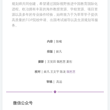
规划师共同创建，希望通过国际视野推进中国教育国际化
进程。欧冶拥有丰富的海外教授资源、学校资源、项目资
源以及多年的专业操作经验，始终致力于为莘莘学子提供
高质量的TOP院校申请、出国考试辅导以及生涯规划等服
务。
内容
| 陈曦
排版
| 姬凡
摄影
| 王笑田 魏慜慧 夏彤
校对
| 姬凡 王文宇 陈龙
魏慜慧
审稿
|
高远
微信公众号