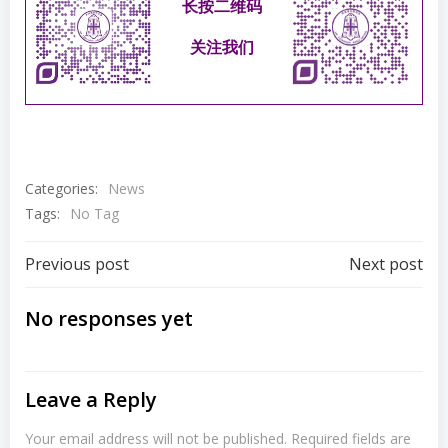
长按二维码
关注我们
Categories:
News
Tags:
No Tag
Post
Post
Previous post
Next post
navigation
navigation
No responses yet
Leave a Reply
Your email address will not be published.
Required fields are