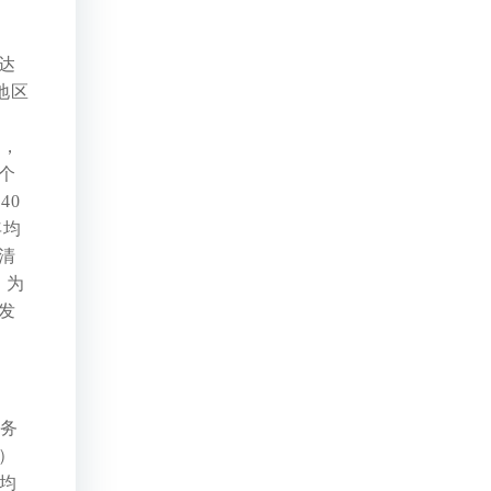
达
地区
发，
个
40
年均
清
，为
发
常务
）
均