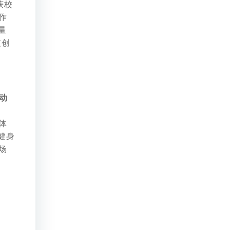
获校
作
量
友创
动
体
健身
场