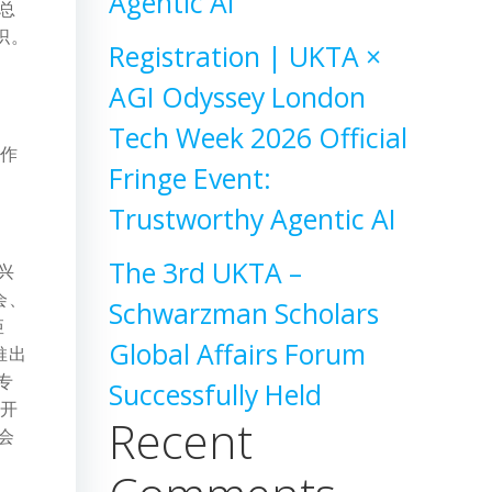
Agentic AI
总
织。
Registration | UKTA ×
AGI Odyssey London
Tech Week 2026 Official
工作
Fringe Event:
Trustworthy Agentic AI
The 3rd UKTA –
兴
会、
Schwarzman Scholars
矩
Global Affairs Forum
推出
专
Successfully Held
年开
Recent
会