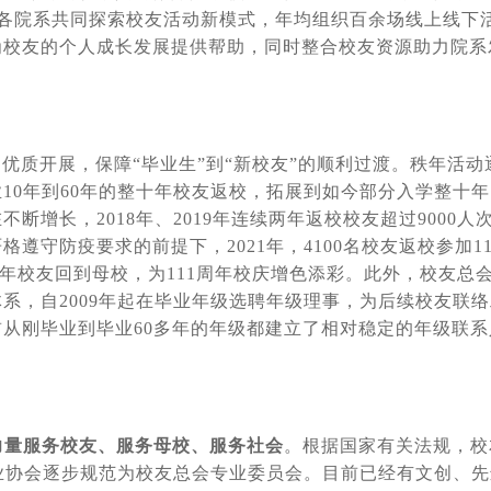
与各院系共同探索校友活动新模式，年均组织百余场线上线下
为校友的个人成长发展提供帮助，同时整合校友资源助力院系
优质开展，保障“毕业生”到“新校友”的顺利过渡。秩年活动
10年到60年的整十年校友返校，拓展到如今部分入学整十年
增长，2018年、2019年连续两年返校校友超过9000人
遵守防疫要求的前提下，2021年，4100名校友返校参加11
名秩年校友回到母校，为111周年校庆增色添彩。此外，校友总
系，自2009年起在毕业年级选聘年级理事，为后续校友联络
从刚毕业到毕业60多年的年级都建立了相对稳定的年级联系
力量服务校友、服务母校、服务社会
。根据国家有关法规，校
行业协会逐步规范为校友总会专业委员会。目前已经有文创、先