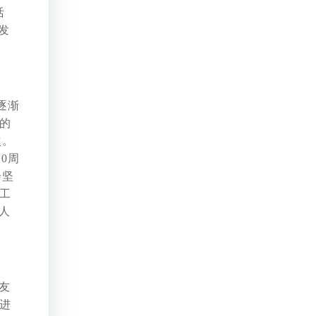
活
发
逐渐
的
次。
0周
会坚
工
人
友
进