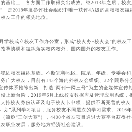
的基础上，各方面工作取得突出成效。继2013年之后，校友
团”，是2018年度参评社会组织中唯一获评4A级的高校校友组
校校友工作的领先地位。
7月学校成立校友工作办公室，形成“校友办+校友会”的校友
，指导协调和组织落实校内校外、国内国外的校友工作。
实稳固校友组织基础。不断完善地区、院系、年级、专委会和
务广大校友，目前有143个海内外校友会组织、32个院系分
宣传体系推陈出新，打造“两刊一网三号”为主的全媒体宣传
设上新台阶，2019年6月上线校友数据库及管理应用系统，
，支持校友身份认证及电子校友卡申领，提供不断完善的校友
持计划”系列学习项目，服务校友不同层次的学习需求。2016
（简称“三创大赛”），4400个校友项目通过大赛平台获得社
校友职业发展，服务地方经济社会建设。