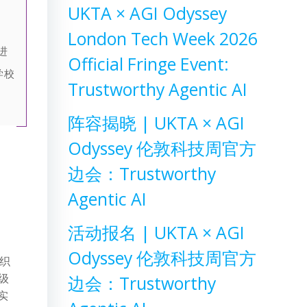
UKTA × AGI Odyssey
London Tech Week 2026
进
Official Fringe Event:
学校
Trustworthy Agentic AI
阵容揭晓 | UKTA × AGI
Odyssey 伦敦科技周官方
边会：Trustworthy
Agentic AI
活动报名 | UKTA × AGI
Odyssey 伦敦科技周官方
织
边会：Trustworthy
级
实