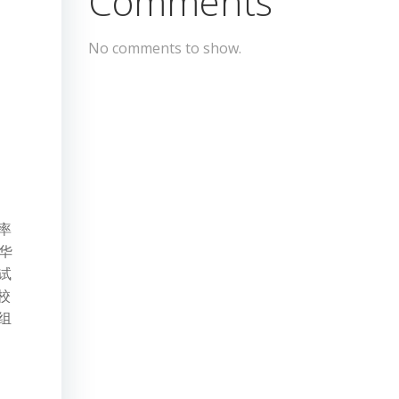
Comments
No comments to show.
率
华
试
校
组