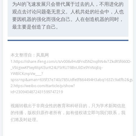
为AI的飞速发展只会替代属于过去的人，不用进化的
观点去讨论问题毫无意义。人机共处的社会中，人也
要因机器的强化而强化自己。人在创造机器的同时，
最主要是创造了自己。
本文整理自：凤凰网
1.https://ishare.ifeng.com/c/s/v006vlHv8Frid5N2nqIhN4v7ZkdRSf660D-
_V9zgxwKPIwyMqAl3urK24LFSrRU76BnUliDx9YnNqEq–
YWBlCKznpVw____?
spss=np&aman=63Sf37e740z785UdfeEf864494H3abq163Zc9aEfb2&gud
2.https://weibo.com/ttarticle/p/show?
id=2309404872431599747219
视频转载出于非商业性的教育和科研目的，只为学术新闻信息
的传播，版权归原作者所有，如有侵权请立即与我们联系，我
们将及时处理。