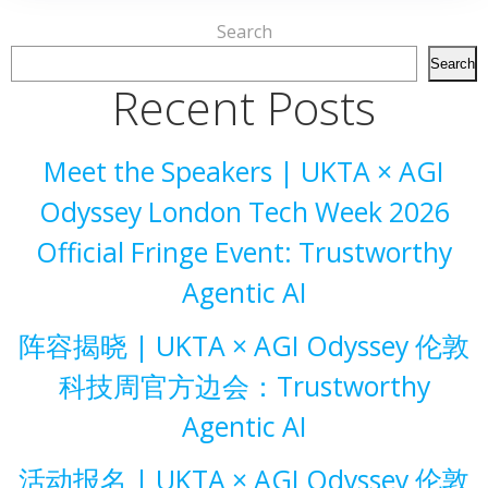
Search
Search
Recent Posts
Meet the Speakers | UKTA × AGI
Odyssey London Tech Week 2026
Official Fringe Event: Trustworthy
Agentic AI
阵容揭晓 | UKTA × AGI Odyssey 伦敦
科技周官方边会：Trustworthy
Agentic AI
活动报名 | UKTA × AGI Odyssey 伦敦