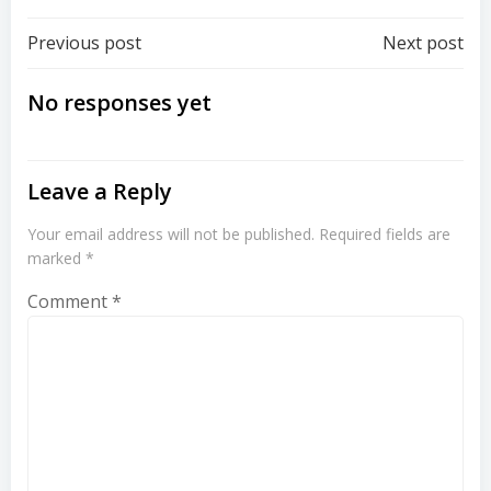
Post
Post
Previous post
Next post
navigation
navigation
No responses yet
Leave a Reply
Your email address will not be published.
Required fields are
marked
*
Comment
*