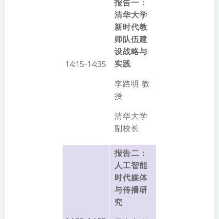
报告一：
清华大学
新时代教
师队伍建
设战略与
实践
14:15-14:35
李路明 教
授
清华大学
副校长
报告二：
人工智能
时代媒体
与传播研
究