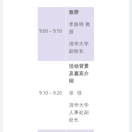
致辞
李路明 教
9:00 – 9:10
授
清华大学
副校长
活动背景
及嘉宾介
绍
9:10 – 9:20
张 强
清华大学
人事处副
处长