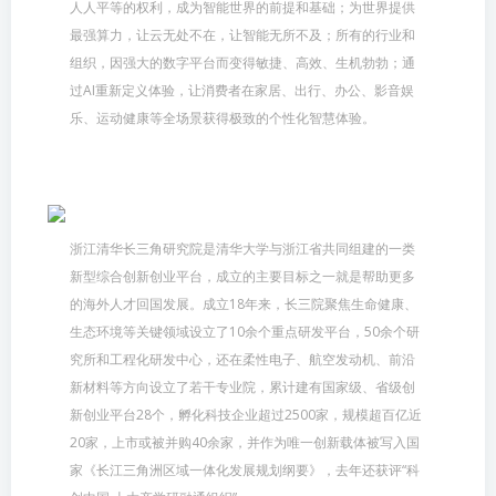
人人平等的权利，成为智能世界的前提和基础；为世界提供
最强算力，让云无处不在，让智能无所不及；所有的行业和
组织，因强大的数字平台而变得敏捷、高效、生机勃勃；通
过AI重新定义体验，让消费者在家居、出行、办公、影音娱
乐、运动健康等全场景获得极致的个性化智慧体验。
浙江清华长三角研究院是清华大学与浙江省共同组建的一类
新型综合创新创业平台，成立的主要目标之一就是帮助更多
的海外人才回国发展。成立18年来，长三院聚焦生命健康、
生态环境等关键领域设立了10余个重点研发平台，50余个研
究所和工程化研发中心，还在柔性电子、航空发动机、前沿
新材料等方向设立了若干专业院，累计建有国家级、省级创
新创业平台28个，孵化科技企业超过2500家，规模超百亿近
20家，上市或被并购40余家，并作为唯一创新载体被写入国
家《长江三角洲区域一体化发展规划纲要》，去年还获评“科