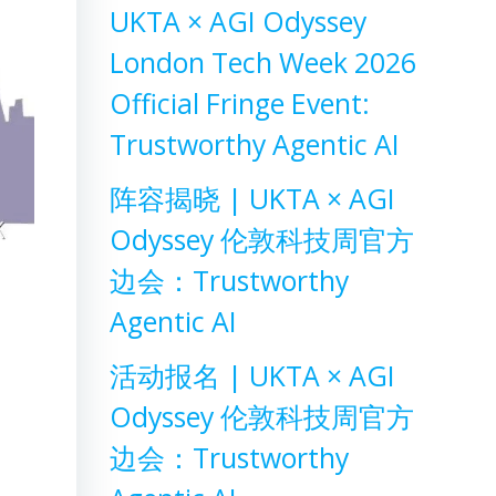
UKTA × AGI Odyssey
London Tech Week 2026
Official Fringe Event:
Trustworthy Agentic AI
阵容揭晓 | UKTA × AGI
Odyssey 伦敦科技周官方
边会：Trustworthy
Agentic AI
活动报名 | UKTA × AGI
Odyssey 伦敦科技周官方
边会：Trustworthy