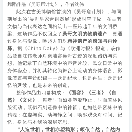
舞蹈作品《吴哥窟计划》， 作者沈伟
此次在吉美博物馆首演的《吴哥窟计划》，与同
期展出的“吴哥皇家青铜器展”形成时空呼应，在古老
文物与当代表达之间构筑出一座跨越千年的文明桥
梁。这场作品不仅回应了
吴哥文明的物质遗产
，更通
过身体与影像，唤起人们对
精神遗产的感知与再诠
释
。据
《China Daily》
与
《欧洲时报》
报道，该作
品源自沈伟老师对柬埔寨吴哥古迹的深度踏访与冥
想。他记录下自然环境中的声音片段、民众日常中的
身体姿态，并将其转化为舞台上流动的身体语言、影
像装置与声音织锦——既是纪录，也是再生；既是记
忆的延续，也是未来的创造。
整部作品由四幕构成：
《面容》《三者》《自
然》《文化》
。舞者时而如雕塑般静止，时而若林风
般流动，既似石刻遗像中的神祇，也如热带密林中的
精魂；在虚与实、动与静之间，唤起观众对时间、记
忆、身体与本我的深层沉思。
“人造世相，世相亦塑我形；皈依自然，自然内