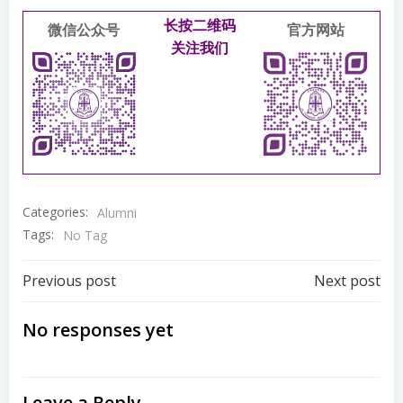
长按二维码
微信公众号
官方网站
关注我们
Categories:
Alumni
Tags:
No Tag
Post
Post
Previous post
Next post
navigation
navigation
No responses yet
Leave a Reply