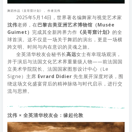
舞蹈作品《吴哥窟计划》， 作者沈伟
2025年5月14日，世界著名编舞家与视觉艺术家
沈伟
老师，在
巴黎吉美亚洲艺术博物馆（Musée
Guimet）
完成其全新跨界力作
《吴哥窟计划》
的全
球首演。这不仅是一场关于舞蹈的演出，更是一场横
跨文明、时间与内在意识的灵魂之旅。
全英清华校友会秘书长
高远
女士有幸现场观演，
并于演后与法国文化艺术界重量级人物——前法国国
立美术学院院长、法国国家图形设计中心（Le
Signe）主席
Evrard Didier
先生展开深度对谈，围
绕这场文化盛宴背后的精神脉络与时代启示，进行交
流与思辨。
沈伟 × 全英清华校友会：缘起伦敦