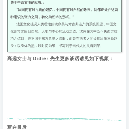
关于中西文明的互视：
“法国拥有对古典的记忆，中国拥有对自然的敬畏。沈伟正处在这两
种意识的张力之间，转化为艺术的形式。”
法国文化强调人类理性的秩序美与对古典遗产的系统回望，中国文
化则常常回归自然、天地与本心的流动之道。沈伟在其中既不执西方技
巧之炫目，也不困于东方意境之缥缈，而是在两者之间提炼出第三条路
径：以身体为墨，以时间为纸，书写属于当代人的灵魂图景。
高远女士与 Didier 先生更多谈话请见如下视频：
写在最后