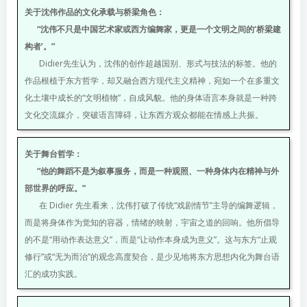
关于沈伟作品的文化承载与桥梁角色：
“沈伟不只是中国艺术家或西方编舞家，更是一个文明之间的‘桥梁建
构者’。”
Didier先生认为，沈伟的创作超越国别、形式与技法的标签。他的
作品根植于东方哲学，却又融合西方现代主义精神，宛如一个在多重文
化土壤中成长的“文明植物”，自成风貌。他的身体语言本身就是一种跨
文化交流媒介，突破语言障碍，让东西方观众都能在情感上共振。
关于舞台哲学：
“他的舞蹈不是为叙事服务，而是一种观照、一种身体内在精神与外
部世界的呼应。”
在 Didier 先生看来，沈伟打破了传统“戏剧情节”主导的编舞逻辑，
而是将身体作为觉知的容器，情绪的映射，宇宙之道的回响。他所倡导
的不是“用动作表达意义”，而是“让动作本身成为意义”。这与东方“止观
修行”或“无为而治”的观念高度契合，是少见地将东方思想内化为舞台语
汇的成功实践。