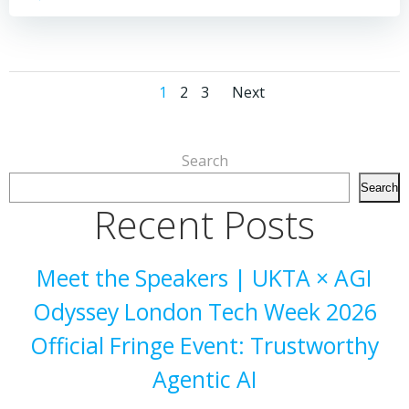
Posts
Posts
Page
Page
Page
1
2
3
Next
navigation
navigation
Search
Search
Recent Posts
Meet the Speakers | UKTA × AGI
Odyssey London Tech Week 2026
Official Fringe Event: Trustworthy
Agentic AI