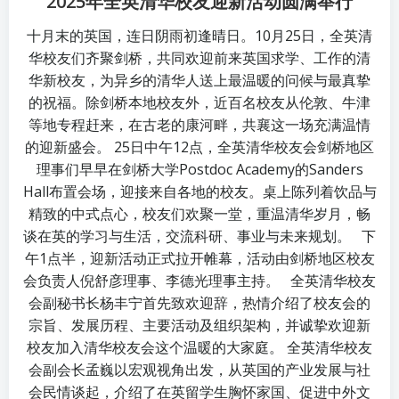
2025年全英清华校友迎新活动圆满举行
十月末的英国，连日阴雨初逢晴日。10月25日，全英清
华校友们齐聚剑桥，共同欢迎前来英国求学、工作的清
华新校友，为异乡的清华人送上最温暖的问候与最真挚
的祝福。除剑桥本地校友外，近百名校友从伦敦、牛津
等地专程赶来，在古老的康河畔，共襄这一场充满温情
的迎新盛会。 25日中午12点，全英清华校友会剑桥地区
理事们早早在剑桥大学Postdoc Academy的Sanders
Hall布置会场，迎接来自各地的校友。桌上陈列着饮品与
精致的中式点心，校友们欢聚一堂，重温清华岁月，畅
谈在英的学习与生活，交流科研、事业与未来规划。 下
午1点半，迎新活动正式拉开帷幕，活动由剑桥地区校友
会负责人倪舒彦理事、李德光理事主持。 全英清华校友
会副秘书长杨丰宁首先致欢迎辞，热情介绍了校友会的
宗旨、发展历程、主要活动及组织架构，并诚挚欢迎新
校友加入清华校友会这个温暖的大家庭。 全英清华校友
会副会长孟巍以宏观视角出发，从英国的产业发展与社
会民情谈起，介绍了在英留学生胸怀家国、促进中外文