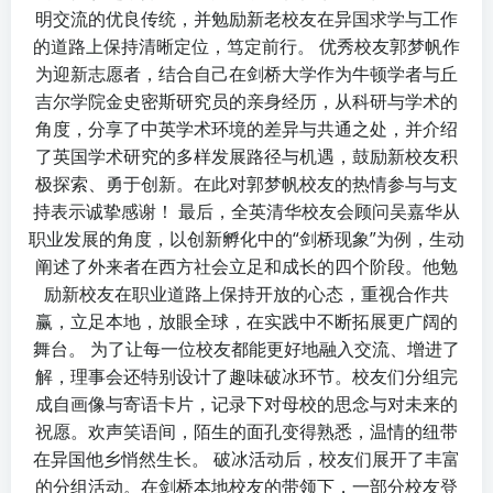
明交流的优良传统，并勉励新老校友在异国求学与工作
的道路上保持清晰定位，笃定前行。 优秀校友郭梦帆作
为迎新志愿者，结合自己在剑桥大学作为牛顿学者与丘
吉尔学院金史密斯研究员的亲身经历，从科研与学术的
角度，分享了中英学术环境的差异与共通之处，并介绍
了英国学术研究的多样发展路径与机遇，鼓励新校友积
极探索、勇于创新。在此对郭梦帆校友的热情参与与支
持表示诚挚感谢！ 最后，全英清华校友会顾问吴嘉华从
职业发展的角度，以创新孵化中的“剑桥现象”为例，生动
阐述了外来者在西方社会立足和成长的四个阶段。他勉
励新校友在职业道路上保持开放的心态，重视合作共
赢，立足本地，放眼全球，在实践中不断拓展更广阔的
舞台。 为了让每一位校友都能更好地融入交流、增进了
解，理事会还特别设计了趣味破冰环节。校友们分组完
成自画像与寄语卡片，记录下对母校的思念与对未来的
祝愿。欢声笑语间，陌生的面孔变得熟悉，温情的纽带
在异国他乡悄然生长。 破冰活动后，校友们展开了丰富
的分组活动。在剑桥本地校友的带领下，一部分校友登