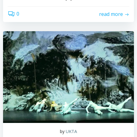
0
read more
by
UKTA