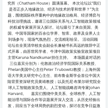
究所（Chatham House）圆满落幕。 本次论坛以“我们
是否正步入地缘政治、经济与技术的零和世界？”为主
题，围绕国际秩序重构中的地缘政治格局、经济博弈与
科技治理挑战，邀请三位国际关系与人工智能政策领域
的权威专家展开深入探讨。论坛吸引了来自英国、美
国、中国等国家的百余位学界、智库、政界及业界人士
到场参与，现场气氛热烈，交流精彩纷呈。 活动回顾
论坛在全英清华校友会副会长兼秘书长高远的致辞中正
式开幕，由苏世民学者、牛津中国政策实验室政策项目
主管Karuna Nandkumar担任主持。 本场圆桌对话的
三位嘉宾分别为：伦敦政治经济学院国际关系教授、
Phelan美国中心主任Peter Trubowitz教授；上海外国
语大学美太研究中心主任、前布鲁金斯学会首位中国大
陆背景资深研究员黄靖教授；以及托尼·布莱尔研究院全
球人工智能政策负责人、人工智能战略咨询专家Johan
Harvard。 嘉宾们围绕中美关系、全球秩序、人工智
能治理与国际合作等议题展开深入交流，从历史经验出
发，回应当下全球局势的剧烈变动，探讨在竞争日益激