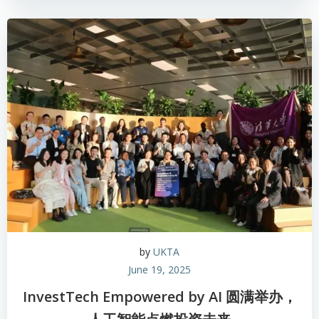
by
UKTA
June 19, 2025
InvestTech Empowered by AI 圆满举办，