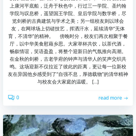
上康河平底船，泛舟于秋色中，行过三一学院、圣约翰
学院与叹息桥，遥望国王学院、皇后学院与数学桥，尽
览剑桥的古典建筑与学术之美；另一组校友则以球会
友，在网球场上切磋技艺，挥洒汗水，延续清华“无体
育，不清华”的精神。 傍晚时分，校友们再次相聚于餐
厅，以中华美食慰藉乡思。大家举杯共饮，以茶代酒，
畅叙情谊，笑语盈盈，将整个迎新日的气氛推向高潮。
在金秋的剑桥，古老学府的钟声与清华人的笑声交织共
鸣。这场迎新不仅拉近了彼此的距离，更让每一位新校
友在异国他乡感受到了“自强不息，厚德载物”的清华精神
与校友会大家庭的温暖。 […]
0
read more