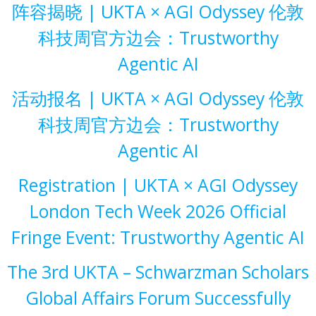
阵容揭晓 | UKTA × AGI Odyssey 伦敦
科技周官方边会：Trustworthy
Agentic AI
活动报名 | UKTA × AGI Odyssey 伦敦
科技周官方边会：Trustworthy
Agentic AI
Registration | UKTA × AGI Odyssey
London Tech Week 2026 Official
Fringe Event: Trustworthy Agentic AI
The 3rd UKTA – Schwarzman Scholars
Global Affairs Forum Successfully